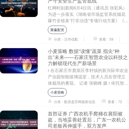
严守安全生产监管底线
红网时刻新闻6月4日讯（通讯员 张彩凤）
为进一步落实《湖南省市场监管系统烟花
爆竹全链条“打非治违”专项行动方案》《湖
南省市场监管领域安全风险隐患大排查大
聚赢配资
整治工作....
分类：汉华优配
查看：59
小麦策略 数据“读懂”蔬菜 指尖“种
出”未来——石家庄智慧农业以科技之
力解锁现代生产新场景
r 在石家庄市鹿泉区李村镇的新兴际华农业
产业园智能玻璃温室，技术人员在管理立
体栽培的番茄。 记者 张晓峰 摄 r 依托智能
温室与数字化系统，实现水培蔬菜、特色
小麦策略
番....
分类：配资盘官网最新信息
查看：72
首胜证券 广西农机手爬梯在襄阳被
盗，当地妥善处置后，广东一农机公
司老板再伸援手，双方发声