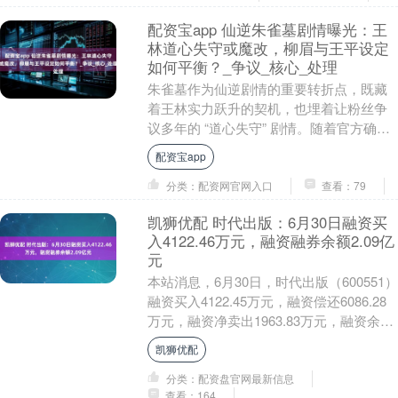
配资宝app 仙逆朱雀墓剧情曝光：王
林道心失守或魔改，柳眉与王平设定
如何平衡？_争议_核心_处理
朱雀墓作为仙逆剧情的重要转折点，既藏
着王林实力跃升的契机，也埋着让粉丝争
议多年的 “道心失守” 剧情。随着官方确认
该篇章通过审核，“王林与柳眉的纠
配资宝app
葛”、“王平的....
分类：配资网官网入口
查看：79
凯狮优配 时代出版：6月30日融资买
入4122.46万元，融资融券余额2.09亿
元
本站消息，6月30日，时代出版（600551）
融资买入4122.45万元，融资偿还6086.28
万元，融资净卖出1963.83万元，融资余额
2.09亿元。 融券....
凯狮优配
分类：配资盘官网最新信息
查看：164