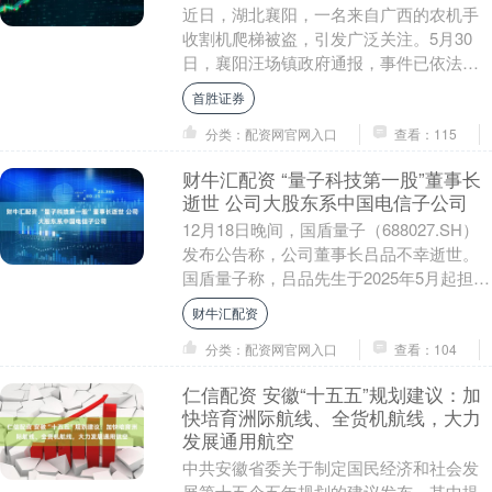
近日，湖北襄阳，一名来自广西的农机手
收割机爬梯被盗，引发广泛关注。5月30
日，襄阳汪场镇政府通报，事件已依法妥
善处置，当事人对处理结果表示满意。 网
首胜证券
络截图。 6....
分类：配资网官网入口
查看：115
财牛汇配资 “量子科技第一股”董事长
逝世 公司大股东系中国电信子公司
12月18日晚间，国盾量子（688027.SH）
发布公告称，公司董事长吕品不幸逝世。
国盾量子称，吕品先生于2025年5月起担任
公司董事长，并担任战略与投资委员....
财牛汇配资
分类：配资网官网入口
查看：104
仁信配资 安徽“十五五”规划建议：加
快培育洲际航线、全货机航线，大力
发展通用航空
中共安徽省委关于制定国民经济和社会发
展第十五个五年规划的建议发布，其中提