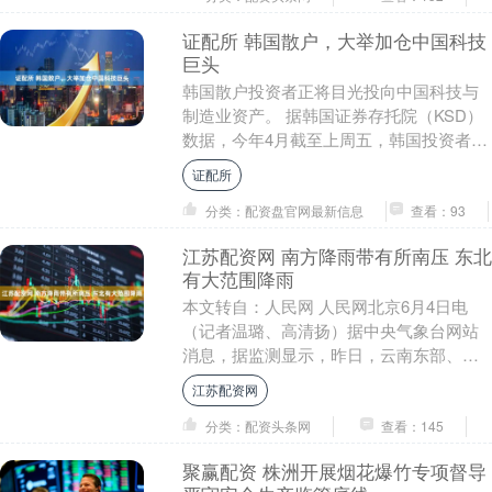
证配所 韩国散户，大举加仓中国科技
巨头
韩国散户投资者正将目光投向中国科技与
制造业资产。 据韩国证券存托院（KSD）
数据，今年4月截至上周五，韩国投资者大
举加仓中国科技巨头，买入标的从ETF延
证配所
伸至个股....
分类：配资盘官网最新信息
查看：93
江苏配资网 南方降雨带有所南压 东北
有大范围降雨
本文转自：人民网 人民网北京6月4日电
（记者温璐、高清扬）据中央气象台网站
消息，据监测显示，昨日，云南东部、贵
州南部、广西西北部、湖南中部、江西北
江苏配资网
部、安徽南部....
分类：配资头条网
查看：145
聚赢配资 株洲开展烟花爆竹专项督导