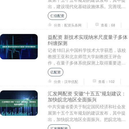
出，建设现代化基础设施体系。完善现代
化综合交通运输体系，加强跨区域统筹布
仁信配资
局、跨方式一体衔....
分类：配资头条网
查看：68
益配资 新技术实现纳米尺度量子多体
纠缠探测
记者18日从中国科学技术大学获悉，该校
教授王亚和北京师范大学副教授王评合
作，在量子多体系统探测上取得重要进
展。研究团队提出一种名为“多维关联压
亿配资
印”的全新方法，成....
分类：汉华优配
查看：102
汇发网配资 安徽“十五五”规划建议：
加快皖北地区全面振兴
中共安徽省委关于制定国民经济和社会发
展第十五个五年规划的建议发布，其中提
出，加快皖北地区全面振兴。把皖北地区
现代化摆在全省现代化的重中之重位置，
汇发网配资