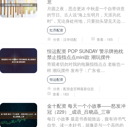
意
月圆之夜，思念更浓 中秋是一个自带诗意
的节日。古人说“海上生明月，天涯共此
时”，无论身处何地，只要抬头望见天边的
那一轮圆月，心中就会涌起对亲人的思
红乔配资
念。对在外的人....
分类：汉华优配
查看：165
恒运配资 POP SUNDAY 警示牌抱枕
禁止指指点点mini款 潮玩摆件
旁观者切勿对我的电脑指指点点 老板也一
样 潮玩摆件 发布于：广东省....
恒运配资
分类：配资盘官网最新信息
查看：183
金十配资 每天一个小故事——怒发冲
冠（229）_成语_吕晓晶_三审
每日 小故事 最是书香能致远，腹有诗书气
自华。读一本好书，就像是与一个高尚的