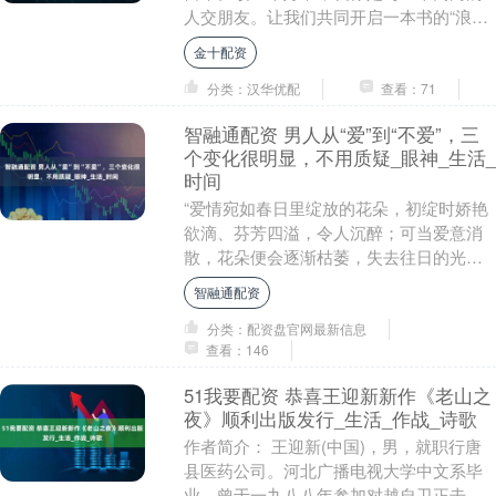
人交朋友。让我们共同开启一本书的“浪
漫”旅行！ Today “怒发冲冠”这一成语，
金十配资
其....
分类：汉华优配
查看：71
智融通配资 男人从“爱”到“不爱”，三
个变化很明显，不用质疑_眼神_生活_
时间
“爱情宛如春日里绽放的花朵，初绽时娇艳
欲滴、芬芳四溢，令人沉醉；可当爱意消
散，花朵便会逐渐枯萎，失去往日的光
彩。”正如罗曼·罗兰所说：“世上只有一种
智融通配资
英雄主义，就....
分类：配资盘官网最新信息
查看：146
51我要配资 恭喜王迎新新作《老山之
夜》顺利出版发行_生活_作战_诗歌
作者简介： 王迎新(中国)，男，就职行唐
县医药公司。河北广播电视大学中文系毕
业。曾于一九八八年参加对越自卫正击作