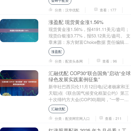
金蝉子配资
分类：汉华优配
查看：177
涨盈配 现货黄金涨1.56%
现货黄金涨1.56%，报4191.11美元/盎司；
现货白银涨3.77%，报53.12美元/盎司。 文
章来源：东方财富Choice数据 责任编辑：
27 郑重声明：....
涨盈配
分类：配资头条网
查看：96
汇融优配 COP30“联合国角”启动“全球
绿色发展实践案例征集”
新华社巴西贝伦11月12日电(记者杨家和王
天聪)在《联合国气候变化框架公约》第三
十次缔约方大会(COP30)期间，“一带一
路”绿色发展国际联盟(以下简称联盟)与....
汇融优配
分类：配资网官网入口
查看：211
红涨股票配资 2025 年九月必看！工