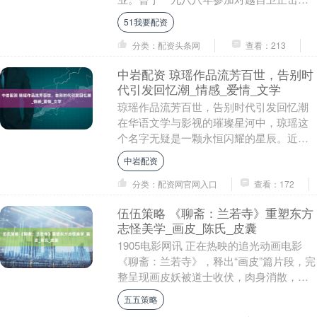
战，并在《战友报》等报刊有数首对越自
51我要配资
卫还击作战，....
分类：配资头条网
查看：213
中岩配资 琼瑶作品流芳百世，告别时
代引发回忆潮_情感_爱情_文学
琼瑶作品流芳百世，告别时代引发回忆潮
在华语文学与影视的璀璨星河中，琼瑶这
个名字无疑是一颗永恒闪耀的星辰。近
日，随着琼瑶女士的离世消息传来，不仅
中岩配资
文学界与影视圈为....
分类：配资网官网入口
查看：172
伍伍策略 《聊斋：兰若寺》重塑东方
志怪美学_画皮_陈氏_皮囊
1905电影网讯 正在热映的追光动画电影
《聊斋：兰若寺》，释出“画皮”篇片段，完
整呈现画皮妖被道士收伏，肉身消散，与
王大郎妻子陈氏对视的名场面，惊心动魄
五五策略
的东方志....