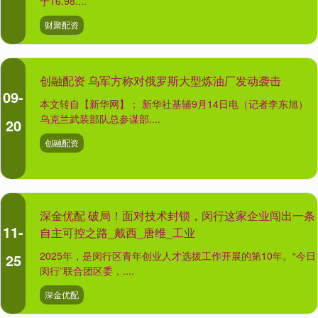
于16.98....
财聚配资
创融配资 乌军方称对俄罗斯大型炼油厂发动袭击
09-
本文转自【新华网】； 新华社基辅9月14日电（记者李东旭）
乌克兰武装部队总参谋部....
20
创融配资
深金优配 破局！面对技术封锁，闵行这家企业闯出一条
11-
自主可控之路_戴西_唐维_工业
2025年，是闵行区青年创业人才选拔工作开展的第10年。“今日
25
闵行”联合团区委，....
深金优配