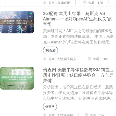
分类：汉华优配
查看：126
3G配资 本周出结果！马斯克 VS
Altman--一场对OpenAI“生死攸关”的
官司
美国硅谷两大AI巨头之间最激烈的商业恩
怨，本周正式交由法庭裁决。 本周，马斯
克与Altman的诉讼案将在美国加利福尼亚
北区联邦地区法院开审，陪审团遴选定于
3G配资
周一启....
分类：配资网官网入口
查看：108
倍查网 美股半导体指数与ISM制造业
历史性背离：缺口终将弥合，方向是
关键
分析指出，油价高企已在损伤经济，股票
投资者几乎别无选择，只能追逐半导体等
市场中的泡沫板块。 伊朗冲突远未解决，
霍尔木兹海峡实际上仍处于封锁状态，谈
倍查网
判前景看起来困....
分类：配资头条网
查看：152