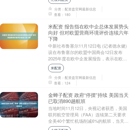
坚持政策支持与激....
分类：配资盘官网最新信息
查看：180
米配资 报告指在欧中企总体发展势头
向好 但对欧盟营商环境评价连续六年
下降
中新社布鲁塞尔11月12日电 (记者德永健)
设在布鲁塞尔的欧盟中国商会12日发布
2025年度在欧中企发展报告，表示在欧中
企总体反馈发展势头向好，但多数企业忧
米配资
心欧....
分类：配资盘官网最新信息
查看：124
金蝉子配资 政府“停摆”持续 美国当天
已取消890趟航班
当地时间11月12日，央视记者获悉，美国
联邦航空管理局（FAA）连续第二天要求
全美40个繁忙机场削减6%的航班，当天已
有890趟航班取消、750趟延误。 美国交....