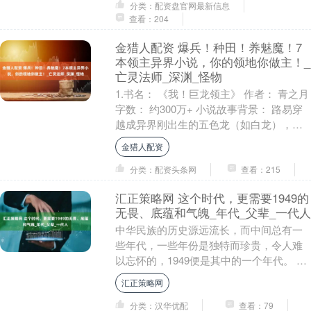
分类：配资盘官网最新信息
查看：204
金猎人配资 爆兵！种田！养魅魔！7
本领主异界小说，你的领地你做主！_
亡灵法师_深渊_怪物
1.书名： 《我！巨龙领主》 作者： 青之月
字数： 约300万+ 小说故事背景： 路易穿
越成异界刚出生的五色龙（如白龙），激
活领主系统。从占据贫瘠山谷开始，收....
金猎人配资
分类：配资头条网
查看：215
汇正策略网 这个时代，更需要1949的
无畏、底蕴和气魄_年代_父辈_一代人
中华民族的历史源远流长，而中间总有一
些年代，一些年份是独特而珍贵，令人难
以忘怀的，1949便是其中的一个年代。 那
个年代，对我们普通人来说，是经历了天
汇正策略网
翻地覆改变....
分类：汉华优配
查看：79