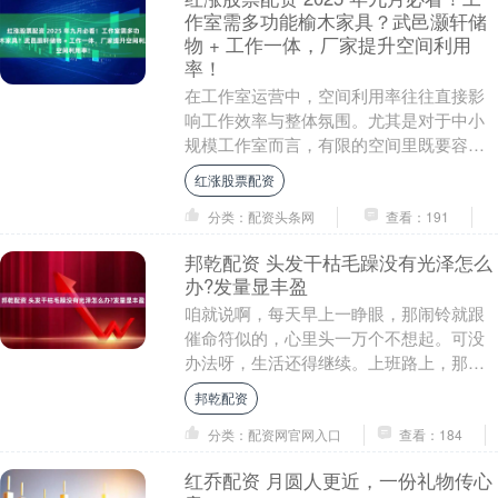
作室需多功能榆木家具？武邑灏轩储
物 + 工作一体，厂家提升空间利用
率！
在工作室运营中，空间利用率往往直接影
响工作效率与整体氛围。尤其是对于中小
规模工作室而言，有限的空间里既要容纳
办公设备、文件资料，又要预留舒适的工
红涨股票配资
作区域，选择合适....
分类：配资头条网
查看：191
邦乾配资 头发干枯毛躁没有光泽怎么
办?发量显丰盈
咱就说啊，每天早上一睁眼，那闹铃就跟
催命符似的，心里头一万个不想起。可没
办法呀，生活还得继续。上班路上，那车
堵得死死的，跟蜗牛爬似的，心里头那叫
邦乾配资
一个烦。到了单位....
分类：配资网官网入口
查看：184
红乔配资 月圆人更近，一份礼物传心