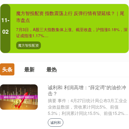
魔方智投配资 指数震荡上行 反弹行情有望延续？｜尾
11-
市盘点
7月3日，A股三大指数集体上涨。截至收盘，沪指涨0.18%，深
02
证成指涨1.17%....
魔方智投配资
头条
最新
最热
诚利和 利润高增：“薛定谔”的油价冲
击？
摘要 事件：4月27日统计局公布3月工业企
业效益数据，营收累计同比5%、前值
5.3%；利润累计同比15.5%、前值15.2%。
3月末，产成品存货同比5.2%、前....
诚利和