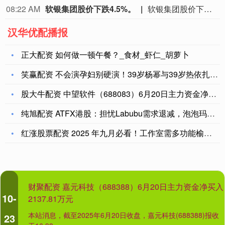
08:22 AM
软银集团股价下跌4.5%。
软银集团股价下跌4.5%。
汉华优配播报
正大配资 如何做一顿午餐？_食材_虾仁_胡萝卜
笑赢配资 不会演孕妇别硬演！39岁杨幂与39岁热依扎同演孕妇
股大牛配资 中望软件（688083）6月20日主力资金净卖出
纯旭配资 ATFX港股：担忧Labubu需求退减，泡泡玛特创
红涨股票配资 2025 年九月必看！工作室需多功能榆木家具？
财聚配资 嘉元科技（688388）6月20日主力资金净买入
10-
2137.81万元
本站消息，截至2025年6月20日收盘，嘉元科技(688388)报收
23